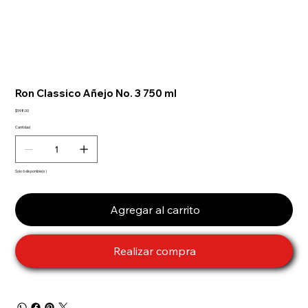
Ron Classico Añejo No. 3 750 ml
Precio
$598.00
Cantidad
Solo 6 disponible(s)
Agregar al carrito
Realizar compra