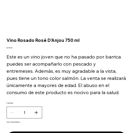
Vino Rosado Rosé D’Anjou 750 ml
Precio
$230.00
Este es un vino joven que no ha pasado por barrica
puedes ser acompañarlo con pescado y
entremeses. Además, es muy agradable a la vista,
pues tiene un tono color salmón. La venta se realizará
únicamente a mayores de edad. El abuso en el
consumo de este producto es nocivo para la salud.
Cantidad
Solo 6 disponible(s)