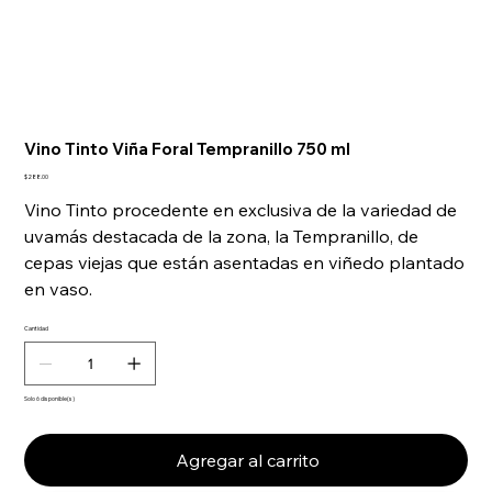
Vino Tinto Viña Foral Tempranillo 750 ml
Precio
$288.00
Vino Tinto procedente en exclusiva de la variedad de
uvamás destacada de la zona, la Tempranillo, de
cepas viejas que están asentadas en viñedo plantado
en vaso.
Cantidad
Solo 6 disponible(s)
Agregar al carrito