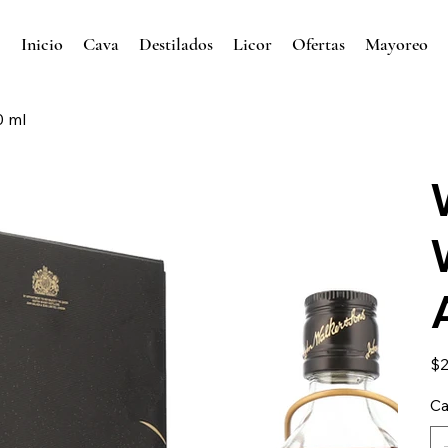
Inicio
Cava
Destilados
Licor
Ofertas
Mayoreo
0 ml
Prec
$2
Ca