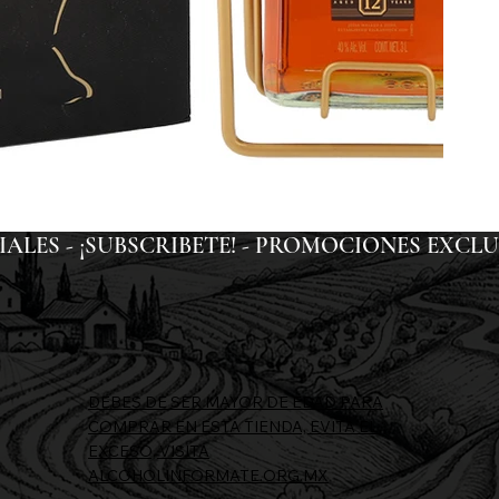
ES - ¡SUBSCRIBETE! - 
DEBES DE SER MAYOR DE EDAD PARA
COMPRAR EN ESTA TIENDA, EVITA EL
EXCESO, VISITA
ALCOHOLINFORMATE.ORG.MX