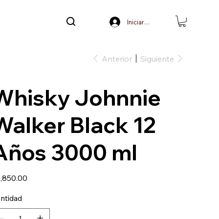
Iniciar sesión
Anterior
Siguiente
Whisky Johnnie
Walker Black 12
Años 3000 ml
io
,850.00
ntidad