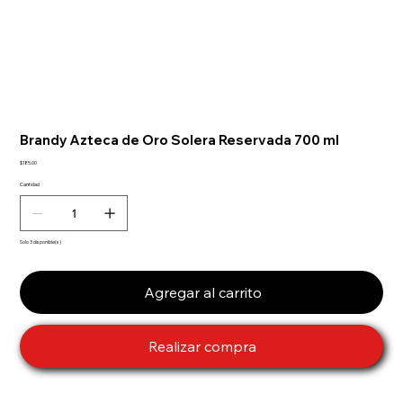
Brandy Azteca de Oro Solera Reservada 700 ml
Precio
$185.00
Cantidad
Solo 3 disponible(s)
Agregar al carrito
Realizar compra