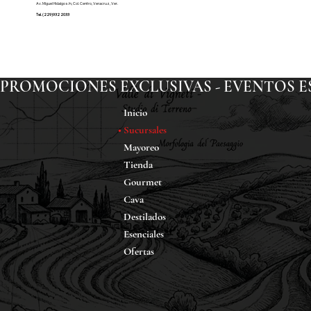
Av. Miguel Hidalgo s/n, Col. Centro, Veracruz, Ver.
Tel. (229)932 2033
PROMOCIONES EXCLUSIVAS - EVENTOS ESP
Inicio
Sucursales
Mayoreo
Tienda
Gourmet
Cava
Destilados
Esenciales
Ofertas