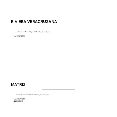
RIVIERA VERACRUZANA
Av. La Matoza s/n Fracc. Playas del Conchal, Alvarado, Ver.
Tel. (297)690 1429
MATRIZ
Av. Vicente Guerrero No. 1507 Col. Centro, Veracruz, Ver.
Tel. (229)931 7191
(229)931 0761