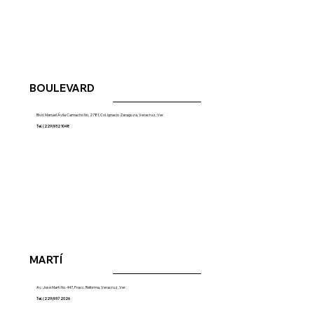
BOULEVARD
Blvd. Manuel Ávila Camacho No, 2781, Col. Ignacio Zaragoza, Veracruz, Ver.
Tel. (229)932 1048
MARTÍ
Av. José Martí No. 447, Fracc. Reforma, Veracruz, Ver.
Tel. (229)937 2026