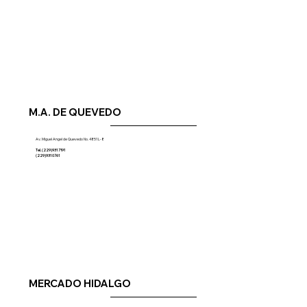
M.A. DE QUEVEDO
Av. Miguel Angel de Quevedo No. 4851 L-8
Tel. (229)931 7191
(229)931 0761
MERCADO HIDALGO