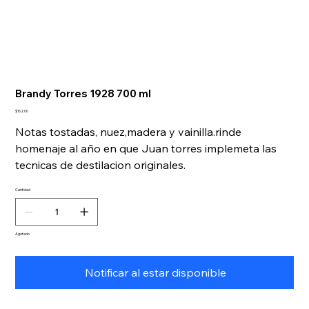
Brandy Torres 1928 700 ml
Precio
$162.00
Notas tostadas, nuez,madera y vainilla.rinde
homenaje al año en que Juan torres implemeta las
tecnicas de destilacion originales.
Cantidad
Agotado
Notificar al estar disponible