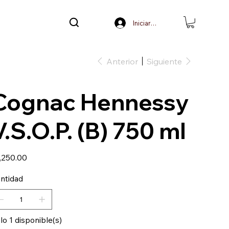
Iniciar sesión
Anterior
Siguiente
Cognac Hennessy
V.S.O.P. (B) 750 ml
io
,250.00
ntidad
lo 1 disponible(s)