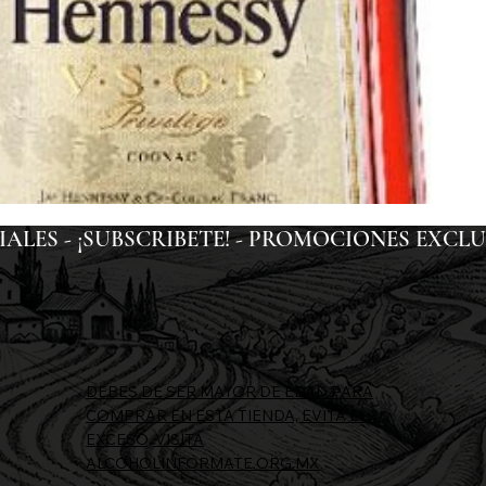
ES - ¡SUBSCRIBETE! - 
DEBES DE SER MAYOR DE EDAD PARA
COMPRAR EN ESTA TIENDA, EVITA EL
EXCESO, VISITA
ALCOHOLINFORMATE.ORG.MX