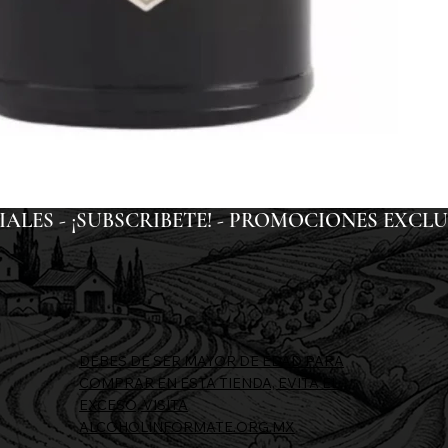
ES - ¡SUBSCRIBETE! - 
DEBES DE SER MAYOR DE EDAD PARA
COMPRAR EN ESTA TIENDA, EVITA EL
EXCESO, VISITA
ALCOHOLINFORMATE.ORG.MX