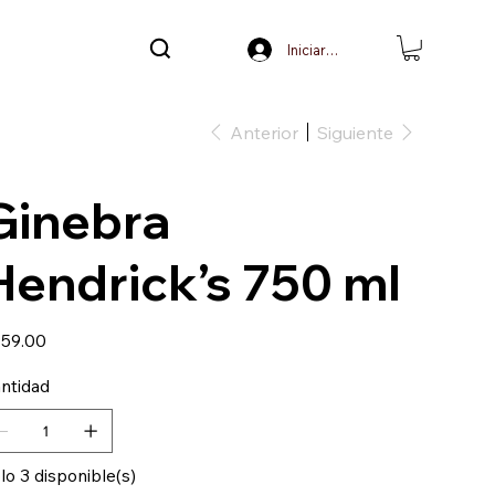
Iniciar sesión
Anterior
Siguiente
Ginebra
Hendrick’s 750 ml
io
59.00
ntidad
lo 3 disponible(s)