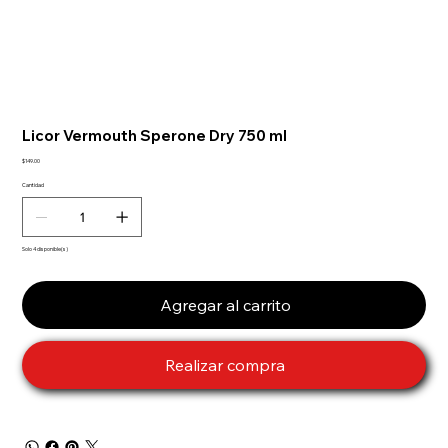
Licor Vermouth Sperone Dry 750 ml
Precio
$149.00
Cantidad
Solo 4 disponible(s)
Agregar al carrito
Realizar compra