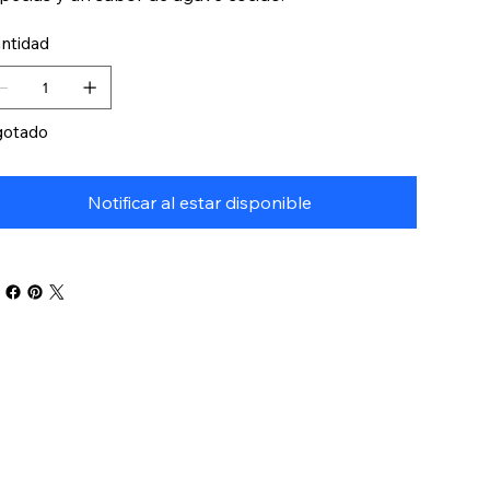
ntidad
otado
Notificar al estar disponible