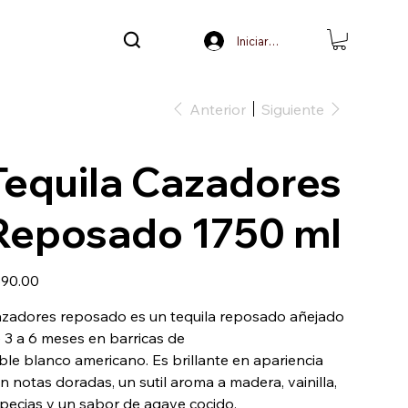
Iniciar sesión
Anterior
Siguiente
Tequila Cazadores
Reposado 1750 ml
io
90.00
zadores reposado es un tequila reposado añejado
 3 a 6 meses en barricas de
ble blanco americano. Es brillante en apariencia
n notas doradas, un sutil aroma a madera, vainilla,
pecias y un sabor de agave cocido.