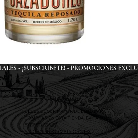
ES - ¡SUBSCRIBETE! - 
DEBES DE SER MAYOR DE EDAD PARA
COMPRAR EN ESTA TIENDA, EVITA EL
EXCESO, VISITA
ALCOHOLINFORMATE.ORG.MX