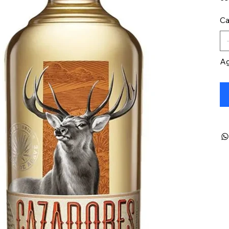
Ca
Ag