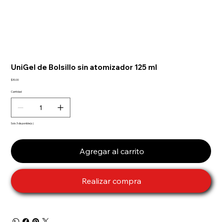
UniGel de Bolsillo sin atomizador 125 ml
Precio
$30.00
Cantidad
Solo 3 disponible(s)
Agregar al carrito
Realizar compra