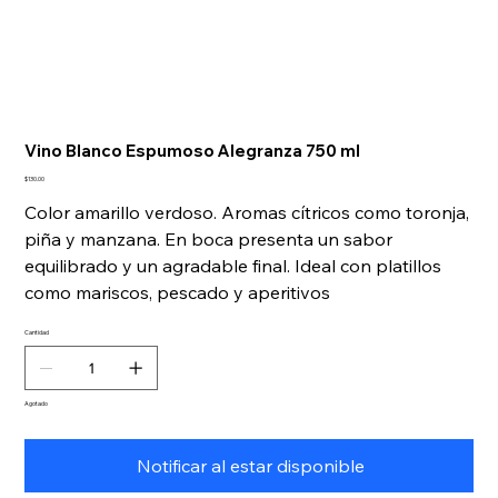
Vino Blanco Espumoso Alegranza 750 ml
Precio
$130.00
Color amarillo verdoso. Aromas cítricos como toronja,
piña y manzana. En boca presenta un sabor
equilibrado y un agradable final. Ideal con platillos
como mariscos, pescado y aperitivos
Cantidad
Agotado
Notificar al estar disponible