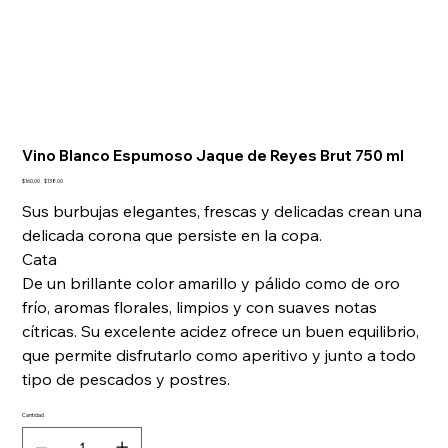
Vino Blanco Espumoso Jaque de Reyes Brut 750 ml
Precio
Precio
$160.00
$138.00
original
de
oferta
Sus burbujas elegantes, frescas y delicadas crean una
delicada corona que persiste en la copa.
Cata
De un brillante color amarillo y pálido como de oro
frío, aromas florales, limpios y con suaves notas
cítricas. Su excelente acidez ofrece un buen equilibrio,
que permite disfrutarlo como aperitivo y junto a todo
tipo de pescados y postres.
Cantidad