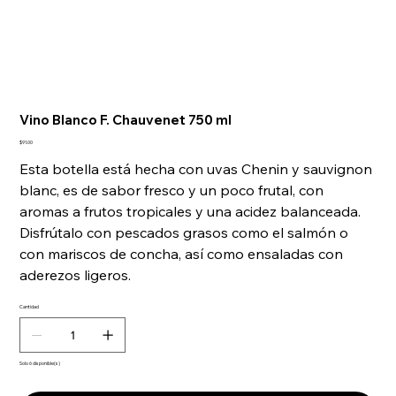
Vino Blanco F. Chauvenet 750 ml
Precio
$91.00
Esta botella está hecha con uvas Chenin y sauvignon
blanc, es de sabor fresco y un poco frutal, con
aromas a frutos tropicales y una acidez balanceada.
Disfrútalo con pescados grasos como el salmón o
con mariscos de concha, así como ensaladas con
aderezos ligeros.
Cantidad
Solo 6 disponible(s)