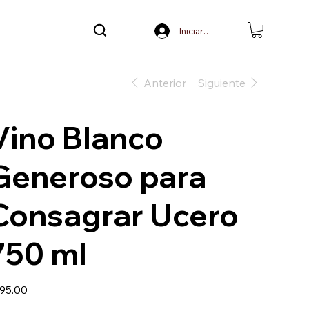
Iniciar sesión
Anterior
Siguiente
Vino Blanco
Generoso para
Consagrar Ucero
750 ml
io
95.00