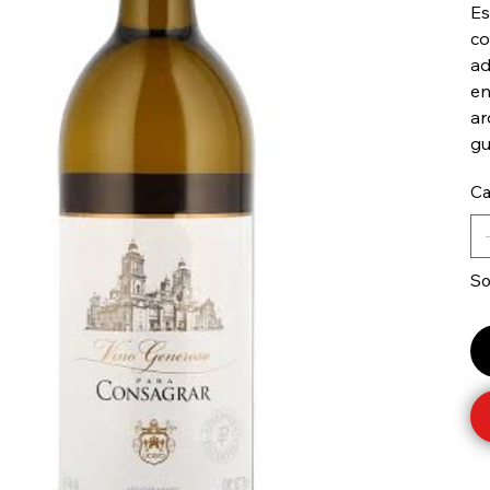
Es
co
ad
en
ar
gu
Ca
So