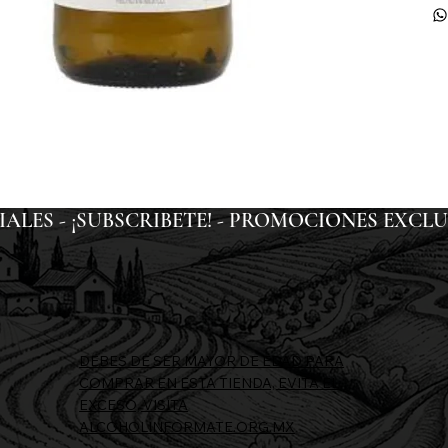
ES - ¡SUBSCRIBETE! - 
DEBES DE SER MAYOR DE EDAD PARA
COMPRAR EN ESTA TIENDA, EVITA EL
EXCESO, VISITA
ALCOHOLINFORMATE.ORG.MX