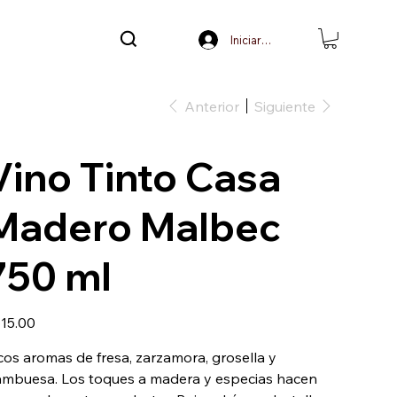
Iniciar sesión
Anterior
Siguiente
Vino Tinto Casa
Madero Malbec
750 ml
io
15.00
cos aromas de fresa, zarzamora, grosella y
ambuesa. Los toques a madera y especias hacen