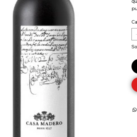
qu
pu
Ca
So