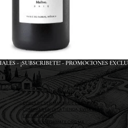
ES - ¡SUBSCRIBETE! - 
DEBES DE SER MAYOR DE EDAD PARA
COMPRAR EN ESTA TIENDA, EVITA EL
EXCESO, VISITA
ALCOHOLINFORMATE.ORG.MX