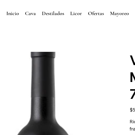
Inicio
Cava
Destilados
Licor
Ofertas
Mayoreo
Prec
$5
Ri
fr