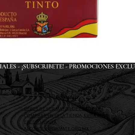
ES - ¡SUBSCRIBETE! - 
DEBES DE SER MAYOR DE EDAD PARA
COMPRAR EN ESTA TIENDA, EVITA EL
EXCESO, VISITA
ALCOHOLINFORMATE.ORG.MX