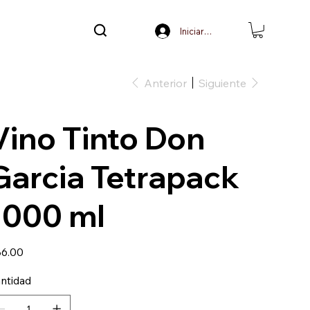
Iniciar sesión
Anterior
Siguiente
Vino Tinto Don
Garcia Tetrapack
1000 ml
io
6.00
ntidad