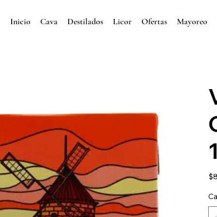
Inicio
Cava
Destilados
Licor
Ofertas
Mayoreo
Prec
$8
Ca