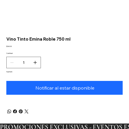
Vino Tinto Emina Roble 750 ml
Precio
$360.00
Cantidad
Agotado
Notificar al estar disponible
PROMOCIONES EXCLUSIVAS - EVENTOS ESP