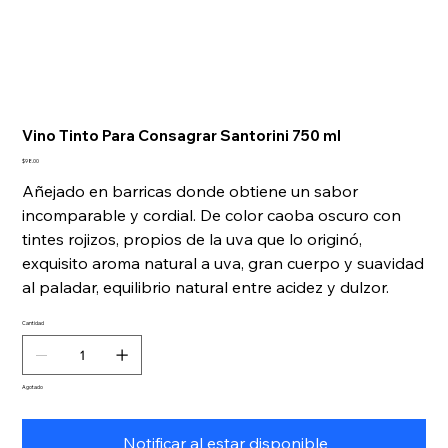
Vino Tinto Para Consagrar Santorini 750 ml
Precio
$98.00
Añejado en barricas donde obtiene un sabor
incomparable y cordial. De color caoba oscuro con
tintes rojizos, propios de la uva que lo originó,
exquisito aroma natural a uva, gran cuerpo y suavidad
al paladar, equilibrio natural entre acidez y dulzor.
Cantidad
Agotado
Notificar al estar disponible