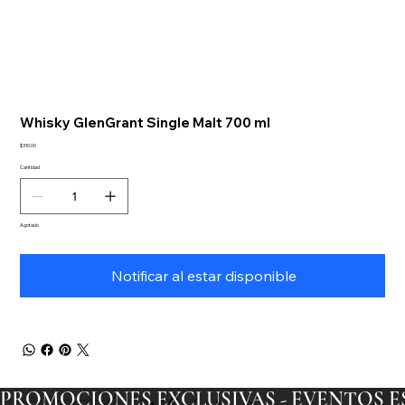
Whisky GlenGrant Single Malt 700 ml
Precio
$310.00
Cantidad
Agotado
Notificar al estar disponible
PROMOCIONES EXCLUSIVAS - EVENTOS ESP