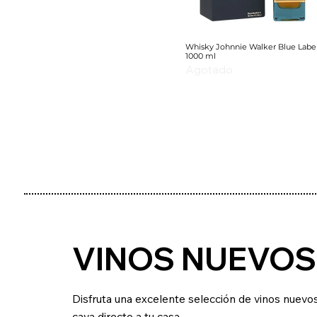
Whisky Johnnie Walker Blue Labe
1000 ml
Agotado
VINOS NUEVOS
Disfruta una excelente selección de vinos nuevo
cava directo a tu casa.