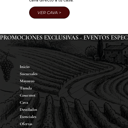
VER CAVA >
PROMOCIONES EXCLUSIVAS - EVENTOS ESPECIAL
Inicio
Sucursales
Mayoreo
Tienda
Gourmet
Cava
Destilados
Esenciales
Ofertas