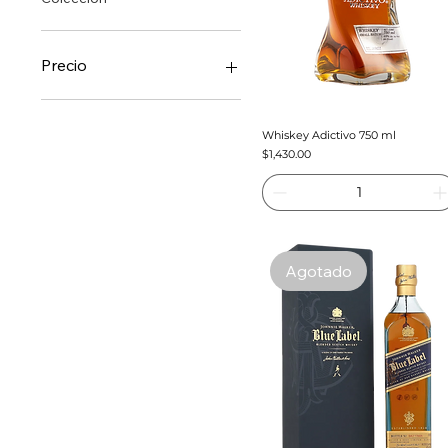
Precio
40 MXN
18.400 MXN
Whiskey Adictivo 750 ml
Precio
$1,430.00
Agotado