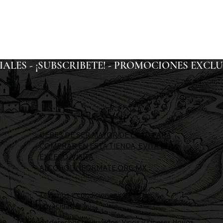
ES - ¡SUBSCRIBETE! - 
DEBES DE SER MAYOR DE EDAD PARA
COMPRAR EN ESTA TIENDA, EVITA EL
EXCESO, VISITA
ALCOHOLINFORMATE.ORG.MX
Terminos y condiciones y aviso de
privacidad
Todos los derechos reservados: Vinos y Licores Hoyos