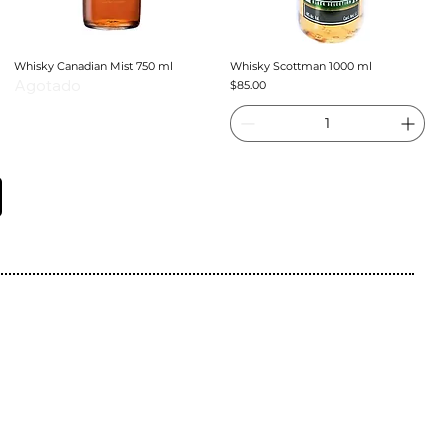
Whisky Canadian Mist 750 ml
Whisky Scottman 1000 ml
Agotado
Precio
$85.00