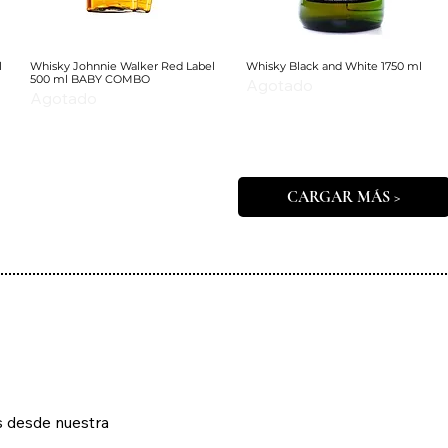
l
Whisky Johnnie Walker Red Label
Whisky Black and White 1750 ml
500 ml BABY COMBO
Agotado
Agotado
CARGAR MÁS >
s desde nuestra