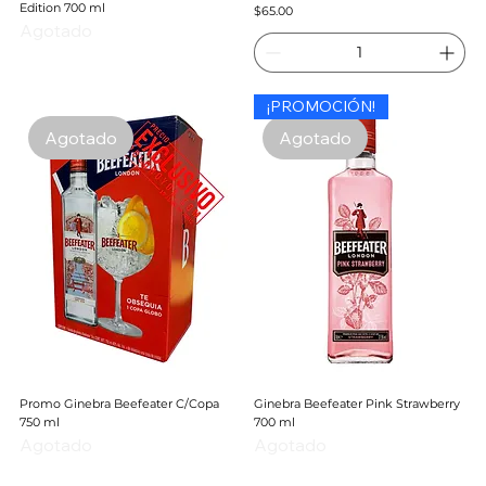
Edition 700 ml
Precio
$65.00
Agotado
¡PROMOCIÓN!
Agotado
Agotado
Promo Ginebra Beefeater C/Copa
Ginebra Beefeater Pink Strawberry
750 ml
700 ml
Agotado
Agotado