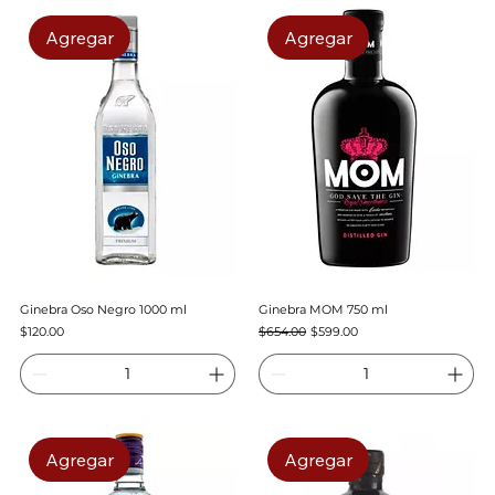
Agregar
Agregar
Ginebra Oso Negro 1000 ml
Ginebra MOM 750 ml
Precio
Precio
Precio de oferta
$120.00
$654.00
$599.00
Agregar
Agregar