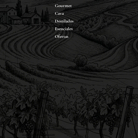
Gourmet
Cava
Destilados
Esenciales
Ofertas
DEBES DE SER MAYOR DE EDAD PARA COMPRAR EN ESTA TIENDA, EVITA EL EXCESO, VISITA ALCOHOLINFORMATE.ORG.MX
Terminos y condiciones y aviso de privacidad
Todos los derechos reservados: Vinos y Licores Hoyos S.A. De C.V.