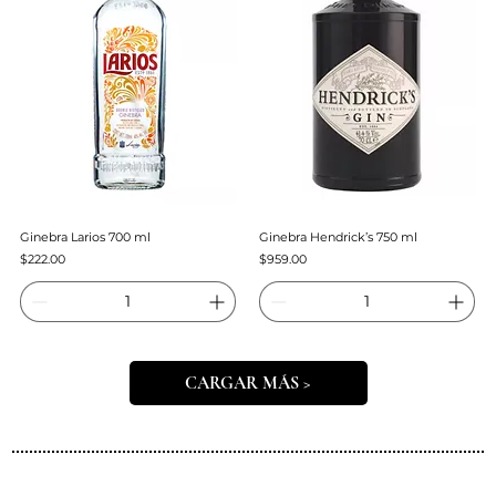
Ginebra Larios 700 ml
Ginebra Hendrick’s 750 ml
Precio
Precio
$222.00
$959.00
CARGAR MÁS >