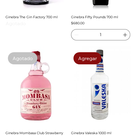
Ginebra The Gin Factory 700 ml
Ginebra Fifty Pounds 700 ml
Agotado
Precio
$680.00
Agotado
Agregar
Ginebra Mombasa Club Strawberry
Ginebra Valeska 1000 ml