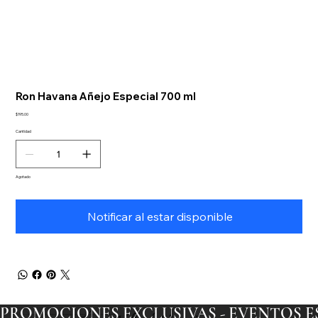
Ron Havana Añejo Especial 700 ml
Precio
$195.00
Cantidad
Agotado
Notificar al estar disponible
PROMOCIONES EXCLUSIVAS - EVENTOS ESP