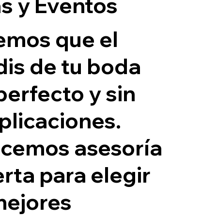
s y Eventos
emos que el
dis de tu boda
perfecto y sin
licaciones.
cemos asesoría
rta para elegir
mejores