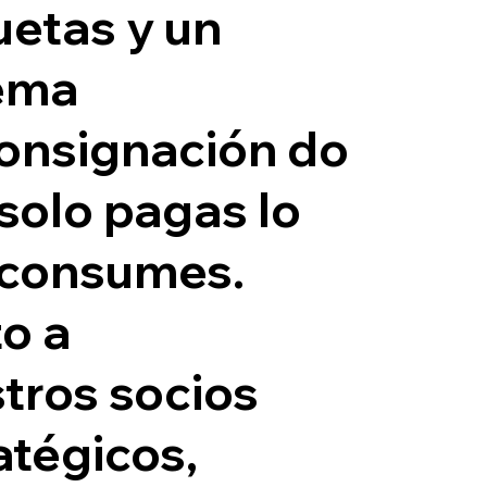
uetas y un
ema
onsignación do
solo pagas lo
 consumes.
o a
tros socios
atégicos,