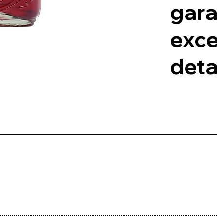
gara
exce
deta
Ron Matusalem Gran Reserva 2
-/