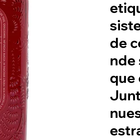
etiq
sist
de c
nde 
que
Junt
nues
estr