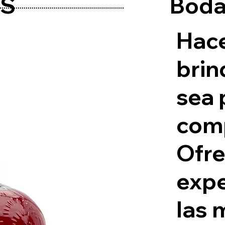
Boda
OS
Hac
brin
sea 
-/
comp
Ofre
expe
las 